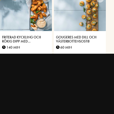
FRITERAD KYCKLING OCH
GOUGERES MED DILL OCH
RÖKIG DIPP MED
VÄSTERBOTTENSOST®
VÄSTERBOTTENSOST®
140 MIN
60 MIN
SMÄLTOSTSÅS MED
OSTSNURROR MED DILL,
VÄSTERBOTTENSOST®
KRÄFTOR OCH