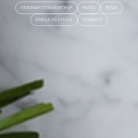
VÄSTERBOTTENSOSTPAJ®
PASTA
PIZZA
ENKLA TILLTUGG
FÖRRÄTT