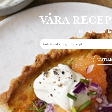
VÅRA RECE
Här har vi samlat
VÄSTER