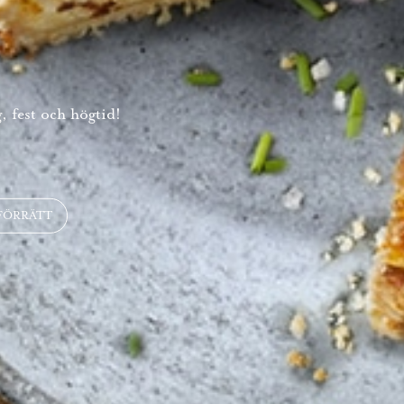
, fest och högtid!
FÖRRÄTT