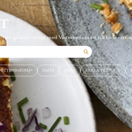
PT
 våra godaste recept med Västerbottensost till både vardag
BOTTENSOSTPAJ®
PASTA
PIZZA
ENKLA TILLTUGG