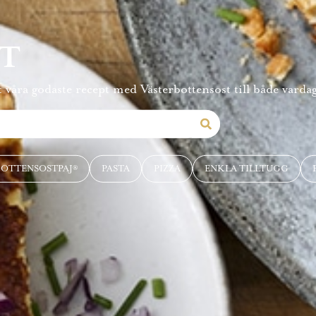
PT
 våra godaste recept med Västerbottensost till både vardag
BOTTENSOSTPAJ®
PASTA
PIZZA
ENKLA TILLTUGG