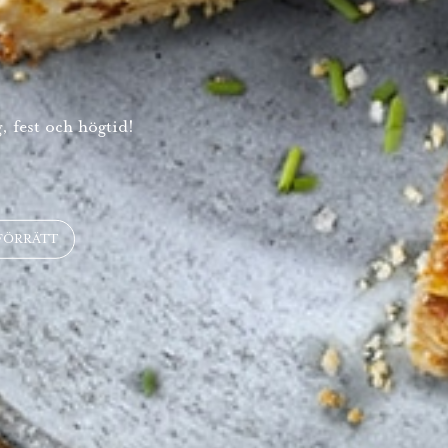
, fest och högtid!
FÖRRÄTT