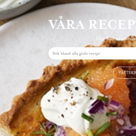
VÅRA RECE
Här har vi samlat
VÄSTER