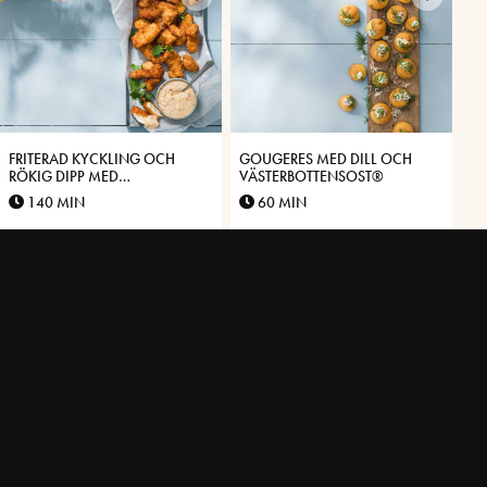
FRITERAD KYCKLING OCH
GOUGERES MED DILL OCH
RÖKIG DIPP MED
VÄSTERBOTTENSOST®
VÄSTERBOTTENSOST®
140 MIN
60 MIN
SMÄLTOSTSÅS MED
OSTSNURROR MED DILL,
VÄSTERBOTTENSOST®
KRÄFTOR OCH