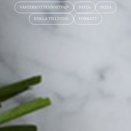
VÄSTERBOTTENSOSTPAJ®
PASTA
PIZZA
ENKLA TILLTUGG
FÖRRÄTT