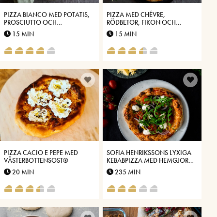
PIZZA BIANCO MED POTATIS,
PIZZA MED CHÉVRE,
PROSCIUTTO OCH
RÖDBETOR, FIKON OCH
VÄSTERBOTTENSOST®
VÄSTERBOTTENSOST®
15 MIN
15 MIN
PIZZA CACIO E PEPE MED
SOFIA HENRIKSSONS LYXIGA
VÄSTERBOTTENSOST®
KEBABPIZZA MED HEMGJORD
KEBAB OCH VITLÖKSSÅS MED
20 MIN
235 MIN
VÄSTERBOTTENSOST®