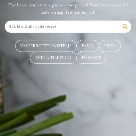
Här har vi samlat våra godaste recept med Västerbottensost till
både vardag, fest och högtid!
VÄSTERBOTTENSOSTPAJ®
PASTA
PIZZA
ENKLA TILLTUGG
FÖRRÄTT