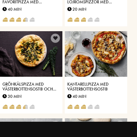
FAVORITPIZZA MED
LÖJROMSPIZZOR MED
PANCETTA, FÄRSK KÖRVEL
VÄSTERBOTTENSOST®
40 MIN
20 MIN
OCH VÄSTERBOTTENSOST®
GRÖNKÅLSPIZZA MED
KANTARELLPIZZA MED
VÄSTERBOTTENSOST® OCH
VÄSTERBOTTENSOST®
ROSTADE PINJENÖTTER
30 MIN
40 MIN