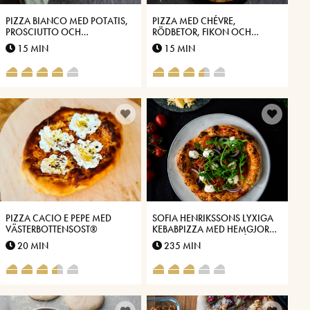
PIZZA BIANCO MED POTATIS,
PIZZA MED CHÉVRE,
PROSCIUTTO OCH
RÖDBETOR, FIKON OCH
VÄSTERBOTTENSOST®
VÄSTERBOTTENSOST®
15 MIN
15 MIN
PIZZA CACIO E PEPE MED
SOFIA HENRIKSSONS LYXIGA
VÄSTERBOTTENSOST®
KEBABPIZZA MED HEMGJORD
KEBAB OCH VITLÖKSSÅS MED
20 MIN
235 MIN
VÄSTERBOTTENSOST®