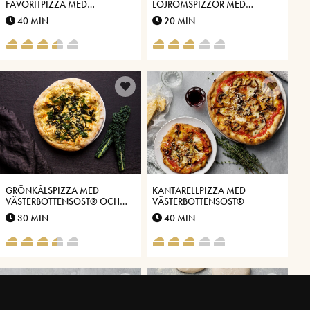
FAVORITPIZZA MED
LÖJROMSPIZZOR MED
PANCETTA, FÄRSK KÖRVEL
VÄSTERBOTTENSOST®
40 MIN
20 MIN
OCH VÄSTERBOTTENSOST®
GRÖNKÅLSPIZZA MED
KANTARELLPIZZA MED
VÄSTERBOTTENSOST® OCH
VÄSTERBOTTENSOST®
ROSTADE PINJENÖTTER
30 MIN
40 MIN