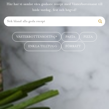
Här har vi samlat våra godaste recept med Västerbottensost till
både vardag, fest och högtid!
VÄSTERBOTTENSOSTPAJ®
PASTA
PIZZA
ENKLA TILLTUGG
FÖRRÄTT