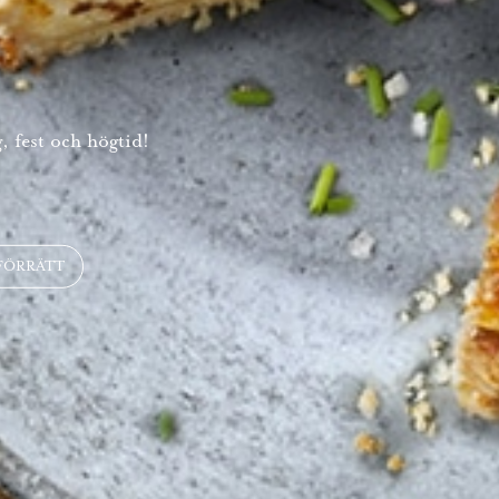
, fest och högtid!
FÖRRÄTT