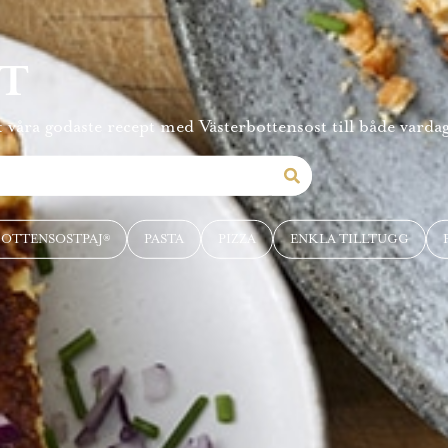
PT
 våra godaste recept med Västerbottensost till både vardag
BOTTENSOSTPAJ®
PASTA
PIZZA
ENKLA TILLTUGG