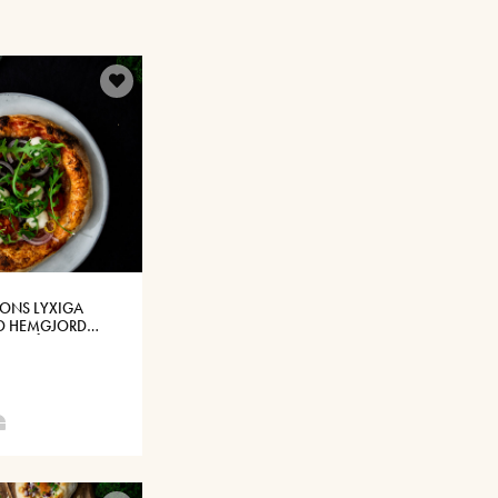
SONS LYXIGA
ED HEMGJORD
LÖKSSÅS MED
SOST®