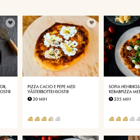
OR,
PIZZA CACIO E PEPE MED
SOFIA HENRIKS
SOST®
VÄSTERBOTTENSOST®
KEBABPIZZA M
KEBAB OCH VIT
20 MIN
235 MIN
VÄSTERBOTTEN