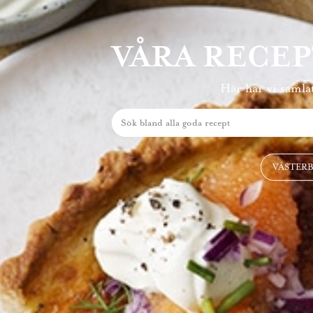
VÅRA RECE
Här har vi samlat
VÄSTER