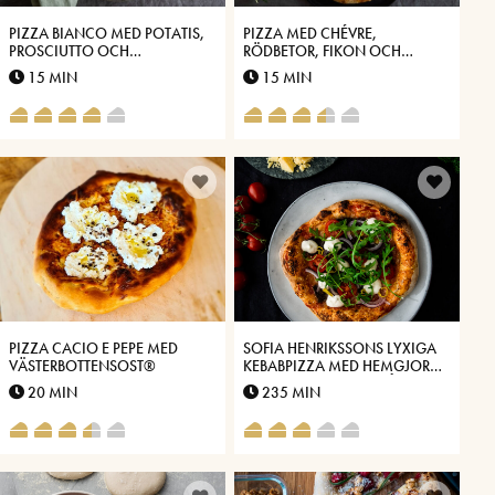
PIZZA BIANCO MED POTATIS,
PIZZA MED CHÉVRE,
PROSCIUTTO OCH
RÖDBETOR, FIKON OCH
VÄSTERBOTTENSOST®
VÄSTERBOTTENSOST®
15 MIN
15 MIN
PIZZA CACIO E PEPE MED
SOFIA HENRIKSSONS LYXIGA
VÄSTERBOTTENSOST®
KEBABPIZZA MED HEMGJORD
KEBAB OCH VITLÖKSSÅS MED
20 MIN
235 MIN
VÄSTERBOTTENSOST®