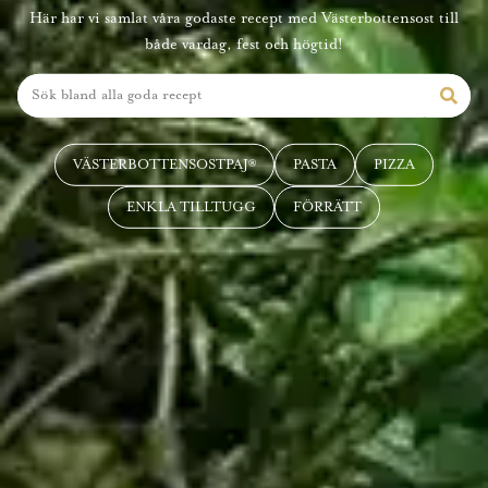
Här har vi samlat våra godaste recept med Västerbottensost till
både vardag, fest och högtid!
VÄSTERBOTTENSOSTPAJ®
PASTA
PIZZA
ENKLA TILLTUGG
FÖRRÄTT