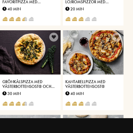
FAVORITPIZZA MED
LÖJROMSPIZZOR MED
PANCETTA, FÄRSK KÖRVEL
VÄSTERBOTTENSOST®
40 MIN
20 MIN
OCH VÄSTERBOTTENSOST®
GRÖNKÅLSPIZZA MED
KANTARELLPIZZA MED
VÄSTERBOTTENSOST® OCH
VÄSTERBOTTENSOST®
ROSTADE PINJENÖTTER
30 MIN
40 MIN