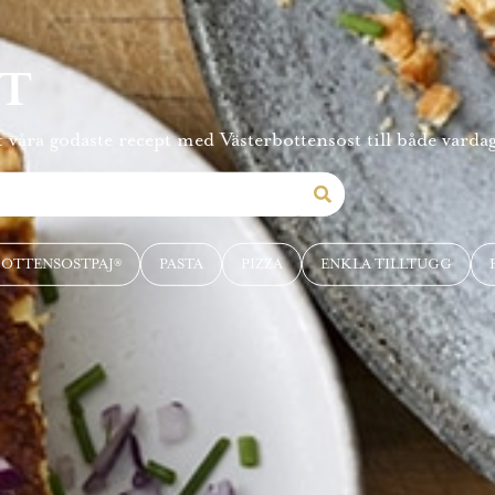
PT
 våra godaste recept med Västerbottensost till både vardag
BOTTENSOSTPAJ®
PASTA
PIZZA
ENKLA TILLTUGG