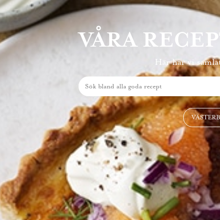
VÅRA RECE
Här har vi samlat
VÄSTER