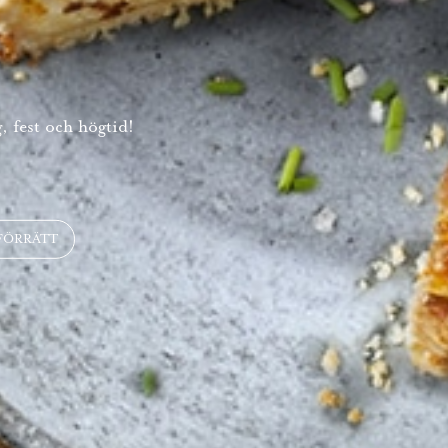
, fest och högtid!
FÖRRÄTT