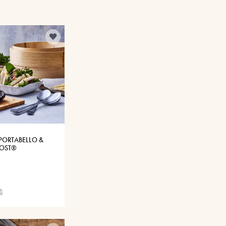
PORTABELLO &
SOST®