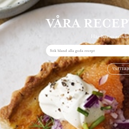
VÅRA RECE
Här har vi samlat
VÄSTER