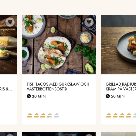
FISH TACOS MED GURKSLAW OCH
GRILLAD RÅDJU
IS &
VÄSTERBOTTENSOST®
KRÄM PÅ VÄSTE
30 MIN
50 MIN