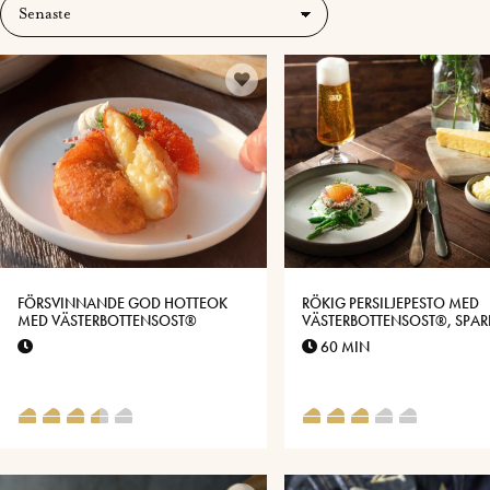
FÖRSVINNANDE GOD HOTTEOK
RÖKIG PERSILJEPESTO MED
MED VÄSTERBOTTENSOST®
VÄSTERBOTTENSOST®, SPARR
LÖJROM
60 MIN