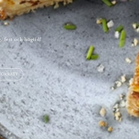
, fest och högtid!
FÖRRÄTT