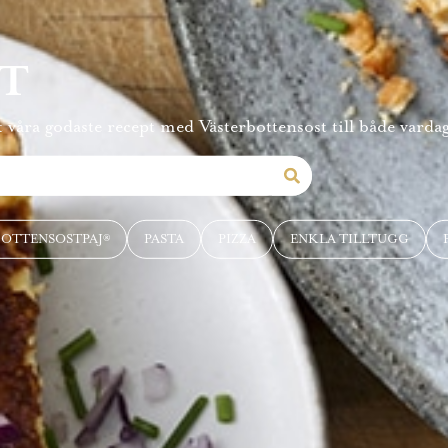
PT
 våra godaste recept med Västerbottensost till både vardag
BOTTENSOSTPAJ®
PASTA
PIZZA
ENKLA TILLTUGG