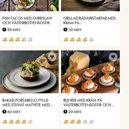
FISH TACOS MED GURKSLAW
GRILLAD RÅDJURSTARTAR MED
OCH VÄSTERBOTTENSOST®
KRÄM PÅ
VÄSTERBOTTENSOST®
30 MIN
50 MIN
BAKAD PORTABELLO FYLLD
BLINIER MED KRÄM PÅ
MED STUVAT MATVETE MED
VÄSTERBOTTENSOST® OCH
SMAK AV
LÖJROM
60 MIN
20 MIN
VÄSTERBOTTENSOST®