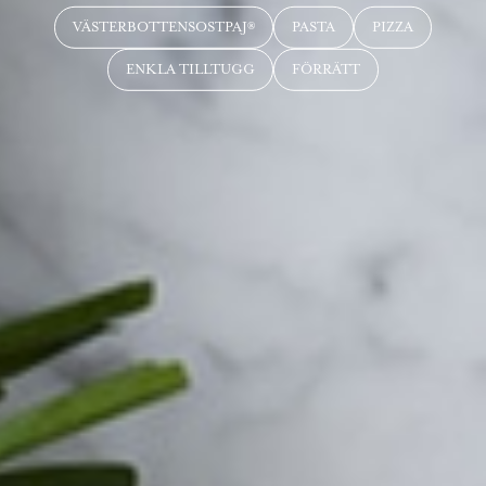
VÄSTERBOTTENSOSTPAJ®
PASTA
PIZZA
ENKLA TILLTUGG
FÖRRÄTT