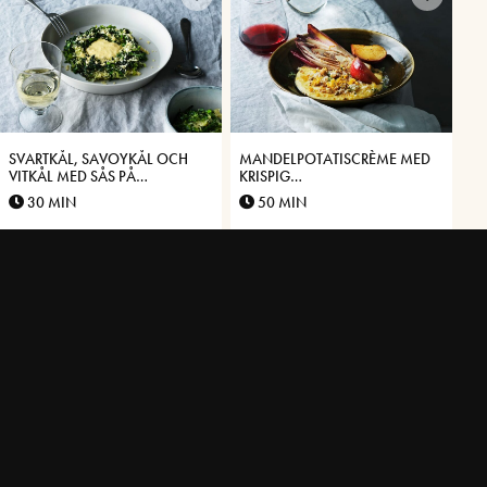
SVARTKÅL, SAVOYKÅL OCH
MANDELPOTATISCRÈME MED
VITKÅL MED SÅS PÅ
KRISPIG
VÄSTERBOTTENSOST®
VÄSTERBOTTENSOST®,
30 MIN
50 MIN
ENDIVER OCH PICKLADE
ÄPPLEN
GRAVAD RÖDING MED
PILGRIMSMUSSLA MED PURÉ
VÄSTERBOTTENSOST® OCH
PÅ JORDÄRTSKOCKA OCH