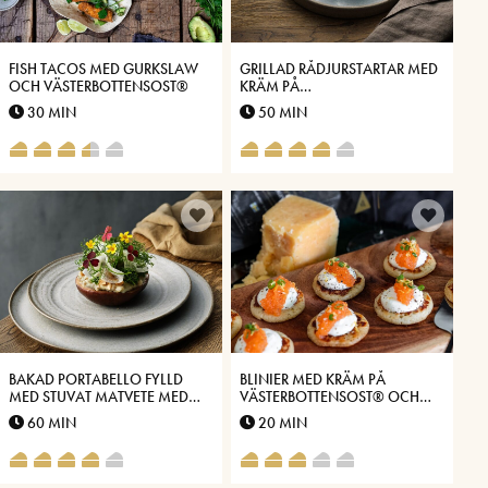
FISH TACOS MED GURKSLAW
GRILLAD RÅDJURSTARTAR MED
OCH VÄSTERBOTTENSOST®
KRÄM PÅ
VÄSTERBOTTENSOST®
30 MIN
50 MIN
BAKAD PORTABELLO FYLLD
BLINIER MED KRÄM PÅ
MED STUVAT MATVETE MED
VÄSTERBOTTENSOST® OCH
SMAK AV
LÖJROM
60 MIN
20 MIN
VÄSTERBOTTENSOST®