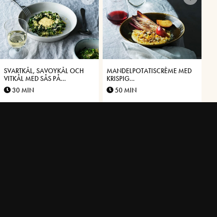
SVARTKÅL, SAVOYKÅL OCH
MANDELPOTATISCRÈME MED
VITKÅL MED SÅS PÅ
KRISPIG
VÄSTERBOTTENSOST®
VÄSTERBOTTENSOST®,
30 MIN
50 MIN
ENDIVER OCH PICKLADE
ÄPPLEN
GRAVAD RÖDING MED
PILGRIMSMUSSLA MED PURÉ
VÄSTERBOTTENSOST® OCH
PÅ JORDÄRTSKOCKA OCH