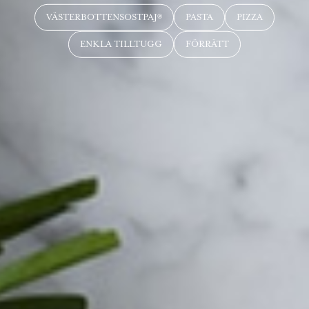
VÄSTERBOTTENSOSTPAJ®
PASTA
PIZZA
ENKLA TILLTUGG
FÖRRÄTT