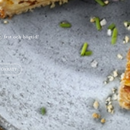
, fest och högtid!
FÖRRÄTT