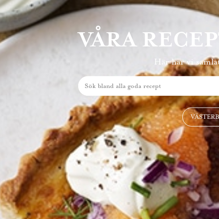
VÅRA RECE
Här har vi samlat
VÄSTER