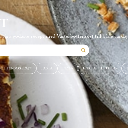
PT
 våra godaste recept med Västerbottensost till både vardag
BOTTENSOSTPAJ®
PASTA
PIZZA
ENKLA TILLTUGG