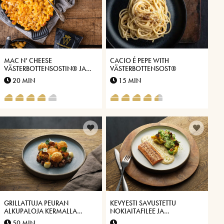
MAC N’ CHEESE
CACIO É PEPE WITH
VÄSTERBOTTENSOSTIN® JA
VÄSTERBOTTENSOST®
KIMCHIN KANSSA
20 MIN
15 MIN
GRILLATTUJA PEURAN
KEVYESTI SAVUSTETTU
ALKUPALOJA KERMALLA
NOKIAITAFILEE JA
VÄSTERBOTTENSOSTILLA®
LANGOUSTIINILLA JA
50 MIN