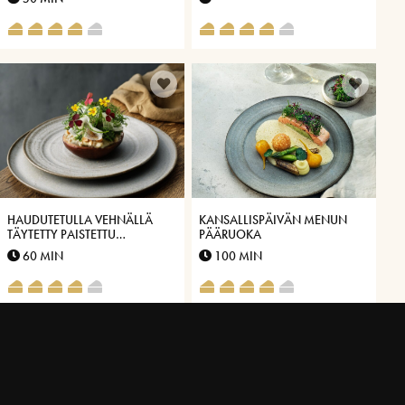
VÄSTERBOTTEN-JUUSTOLLA®
TÄYTETYT RAVIOLIT
HAUDUTETULLA VEHNÄLLÄ
KANSALLISPÄIVÄN MENUN
TÄYTETTY PAISTETTU
PÄÄRUOKA
PORTABELLO JA
60 MIN
100 MIN
VÄSTERBOTTENSOSTIN®
MAKUINEN