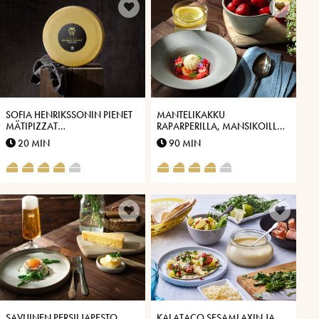
SOFIA HENRIKSSONIN PIENET
MANTELIKAKKU
MÄTIPIZZAT
RAPARPERILLA, MANSIKOILLA
VÄSTERBOTTENSOSTIN®
JA JÄÄTELÖLLÄ
20 MIN
90 MIN
KANSSA
SAVUINEN PERSILJAPESTO,
KALATACO SESAMLAXIN JA