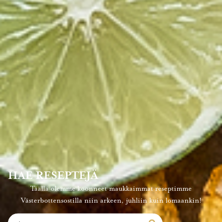
HAE RESEPTEJÄ
Täällä olemme koonneet maukkaimmat reseptimme
Västerbottensostilla niin arkeen, juhliin kuin lomaankin!