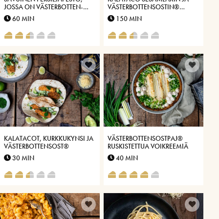
JOSSA ON VÄSTERBOTTEN-
VÄSTERBOTTENSOSTIN®
JUUSTOA®, PARSAA JA MÄTIÄ
KANSSA
60 MIN
150 MIN
KALATACOT, KURKKUKYNSI JA
VÄSTERBOTTENSOSTPAJ®
VÄSTERBOTTENSOST®
RUSKISTETTUA VOIKREEMIÄ
30 MIN
40 MIN